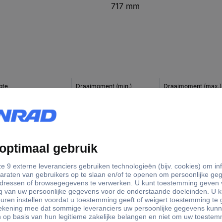
717 mm
gte
Draaimoment (min.)
Draaimoment (max.)
.5 mm
8 Nm
40 Nm
0 mm
25 Nm
120 Nm