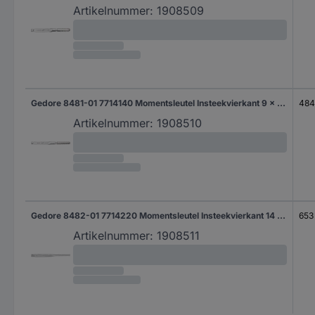
Artikelnummer:
1908509
Gedore 8481-01 7714140 Momentsleutel Insteekvierkant 9 x 12 mm 25 - 120 Nm
48
Artikelnummer:
1908510
Gedore 8482-01 7714220 Momentsleutel Insteekvierkant 14 x 18 mm 80 - 400 Nm
653
Artikelnummer:
1908511