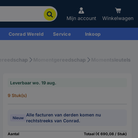
Mijn account
Winkelwagen
Conrad Wereld
Service
Inkoop
ereedschap
Momentgereedschap
Momentsleutels
Leverbaar wo. 19 aug.
9 Stuk(s)
Alle facturen van derden komen nu
Nieuw
rechtstreeks van Conrad.
Aantal
Totaal (€ 690,08 / Stuk)