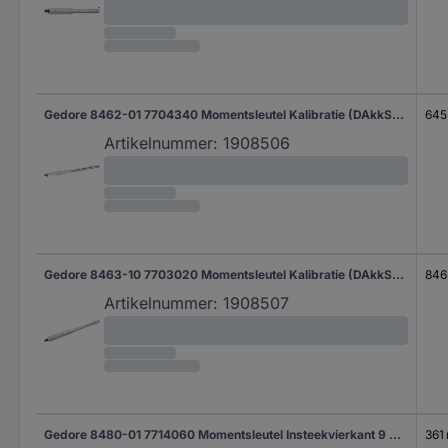
Gedore 8462-01 7704340 Momentsleutel Kalibratie (DAkkS) Voor opsteekgereedschap 80 - 400 Nm
645
Artikelnummer:
1908506
Gedore 8463-10 7703020 Momentsleutel Kalibratie (DAkkS) Voor opsteekgereedschap 140 - 620 Nm
846
Artikelnummer:
1908507
Gedore 8480-01 7714060 Momentsleutel Insteekvierkant 9 x 12 mm 8 - 40 Nm
361