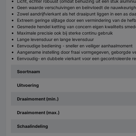
Licht, echter robuust (omdat behuizing uit één stuk alumini
Geen waarde verschuivingen en beïnvloedt de nauwkeurigheid
Zowel aandrijfvierkant als het draaipunt liggen in een as 
Extreem geringe slijtage door een vermindering van de h
Gesmede hendel ketting van concern eigen kwaliteits smede
Maximale precisie ook bij sterke continu gebruik
Lange levensduur en lange levensduur
Eenvoudige bediening - sneller en veiliger aanhaalmoment
Aangename instelling door fraai vormgegeven, geborgde ve
Eenvoudig- en dubbele vierkant voor een gecontroleerde re
Soortnaam
Uitvoering
Draaimoment (min.)
Draaimoment (max.)
Schaalindeling