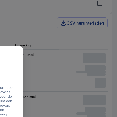
CSV herunterladen
Uitvoering
3/8" (10 mm)
1/2" (12,5 mm)