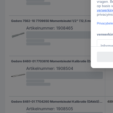
Gedore 7562-10 7709650 Momentsleutel 1/2" (12,5 mm) 60 - 300 Nm
605
Artikelnummer:
1908465
Gedore 8460-01 7703610 Momentsleutel Kalibratie (DAkkS) Voor opsteekgereedschap 8 - 40 Nm
366
Artikelnummer:
1908504
Gedore 8461-01 7704260 Momentsleutel Kalibratie (DAkkS) Voor opsteekgereedschap 25 - 120 Nm
489
Artikelnummer:
1908505