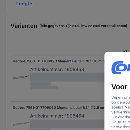
Lengte
Varianten
(Alle gegevens zijn excl. btw en excl verzendkosten)
Len
Gedore 7560-01 7708920 Momentsleutel 3/8" (10 mm) 8 - 40 Nm
326
Artikelnummer:
1908463
Gedore 7561-01 7709060 Momentsleutel 1/2" (12,5 mm) 25 - 120 Nm
45
Artikelnummer:
1908464