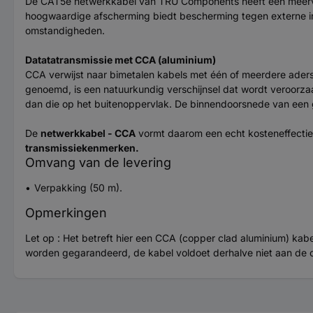
De CAT5e netwerkkabel van TRU Components heeft een meervou
hoogwaardige afscherming biedt bescherming tegen externe inte
omstandigheden.
Datatatransmissie met CCA (aluminium)
CCA verwijst naar bimetalen kabels met één of meerdere aders
genoemd, is een natuurkundig verschijnsel dat wordt veroorza
dan die op het buitenoppervlak. De binnendoorsnede van een g
De
netwerkkabel - CCA
vormt daarom een echt kosteneffecti
transmissiekenmerken.
Omvang van de levering
Verpakking (50 m).
Opmerkingen
Let op : Het betreft hier een CCA (copper clad aluminium) ka
worden gegarandeerd, de kabel voldoet derhalve niet aan de offic