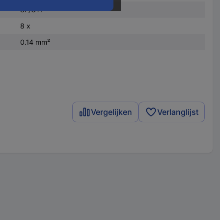
SF/UTP
8 x
0.14 mm²
Vergelijken
Verlanglijst