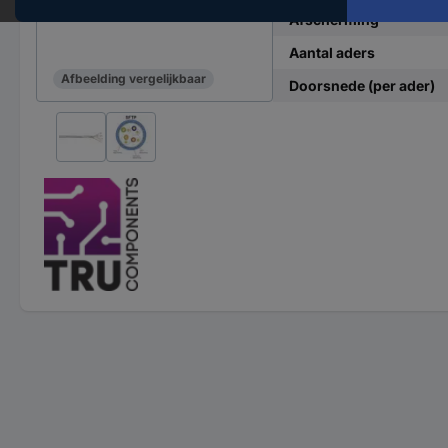
Afscherming
Aantal aders
Afbeelding vergelijkbaar
Doorsnede (per ader)