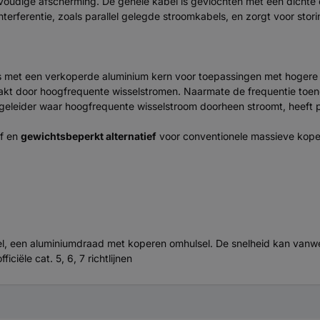
dige afscherming. De gehele kabel is gevlochten met een dichte d
rferentie, zoals parallel gelegde stroomkabels, en zorgt voor stor
 met een verkoperde aluminium kern voor toepassingen met hogere f
akt door hoogfrequente wisselstromen. Naarmate de frequentie toen
eleider waar hoogfrequente wisselstroom doorheen stroomt, heeft pr
ef en
gewichtsbeperkt alternatief
voor conventionele massieve kope
bel, een aluminiumdraad met koperen omhulsel. De snelheid kan vanwe
iële cat. 5, 6, 7 richtlijnen