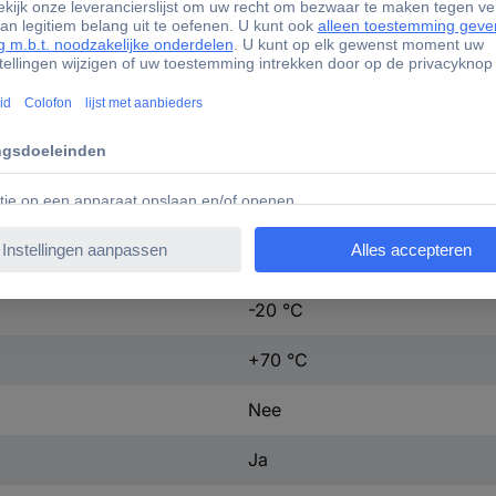
Nee
1571463
CAT 5e/CCA
PVC
-20 °C
+70 °C
-20 °C
+70 °C
Nee
Ja