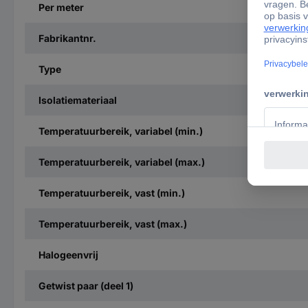
Per meter
Fabrikantnr.
Type
Isolatiemateriaal
Temperatuurbereik, variabel (min.)
Temperatuurbereik, variabel (max.)
Temperatuurbereik, vast (min.)
Temperatuurbereik, vast (max.)
Halogeenvrij
Getwist paar (deel 1)