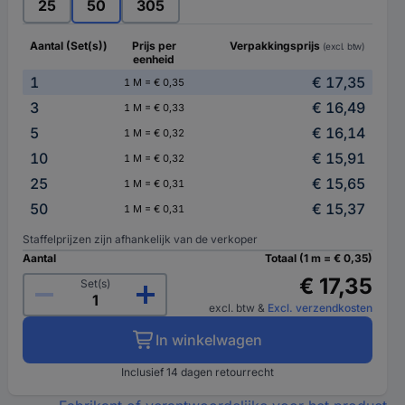
25
50
305
Aantal (Set(s))
Prijs per
Verpakkingsprijs
(excl. btw)
eenheid
1
€ 17,35
1 M = € 0,35
3
€ 16,49
1 M = € 0,33
5
€ 16,14
1 M = € 0,32
10
€ 15,91
1 M = € 0,32
25
€ 15,65
1 M = € 0,31
50
€ 15,37
1 M = € 0,31
Staffelprijzen zijn afhankelijk van de verkoper
Aantal
Totaal (1 m = € 0,35)
€ 17,35
Set(s)
excl. btw
&
Excl. verzendkosten
In winkelwagen
Inclusief 14 dagen retourrecht