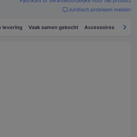
Fabrikant of verantwoordelijke voor het product
Juridisch probleem melden
 levering
Vaak samen gekocht
Accessoires