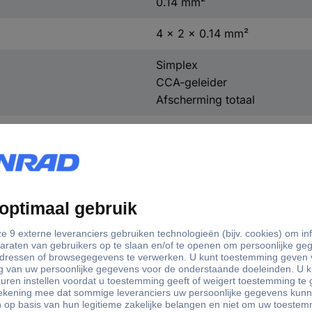
0.14 mm²
4 x 2 x 0.14 mm²
Simplex
CCA-geleider
Afscherming totaal
5.80 mm
Wit
100 MHz
50 m
26
Ja