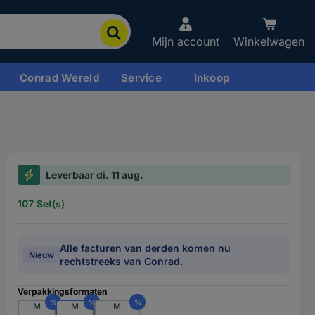
Mijn account
Winkelwagen
Conrad Wereld
Service
Inkoop
Leverbaar di. 11 aug.
107 Set(s)
Alle facturen van derden komen nu
Nieuw
rechtstreeks van Conrad.
Verpakkingsformaten
%
%
%
M
M
M