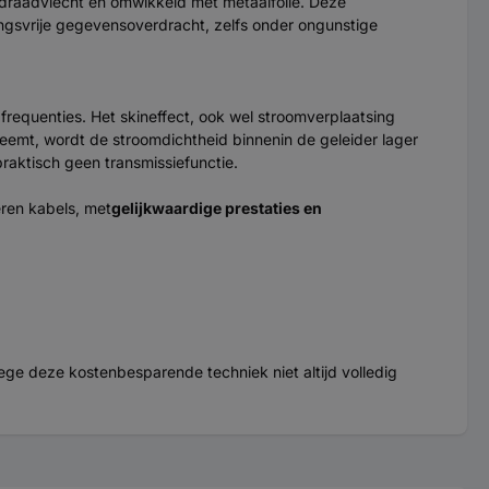
raadvlecht en omwikkeld met metaalfolie. Deze
ingsvrije gegevensoverdracht, zelfs onder ongunstige
requenties. Het skineffect, ook wel stroomverplaatsing
eemt, wordt de stroomdichtheid binnenin de geleider lager
aktisch geen transmissiefunctie.
ren kabels, met
gelijkwaardige prestaties en
ge deze kostenbesparende techniek niet altijd volledig