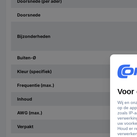
Doorsnede (per ader)
Doorsnede
Bijzonderheden
Buiten-Ø
Kleur (specifiek)
Frequentie (max.)
Inhoud
AWG (max.)
Verpakt