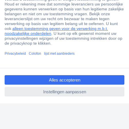
+3500 merken
+1.900.000 producten
+85.000 zakelijke klanten
Gratis inkoopoplossingen
Scherpe offertes op maat
ccp.user.init.failed.titl
Klantenservice
e
Bestellen
ccp.user.init.failed
Betalen
Garantie & retour
Alle onderwerpen
* Voorwaarden gratis levering
Over Conrad