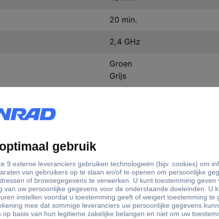
20 min.
2,4 GHz
Groen
Grijs
Elektro
215 mm
125 mm
270 mm
175 mm
40 mm