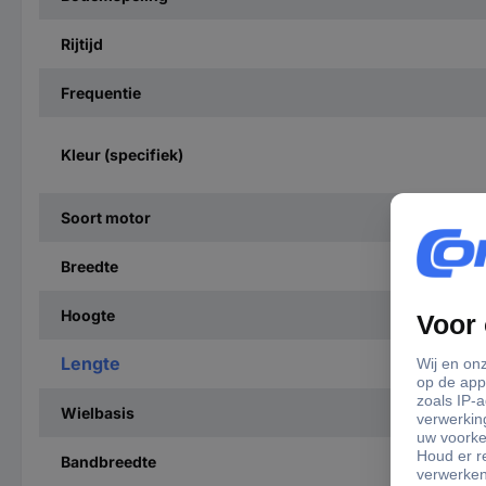
Rijtijd
Frequentie
Kleur (specifiek)
Soort motor
Breedte
Hoogte
Lengte
Wielbasis
Bandbreedte