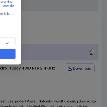
lektro Truggy 4WD RTR 2,4 GHz
Download
ft veel power! Power! Natuurlijk wordt u daarbij door echte
ando en laat u feesten! Klein, slank en snel - maak uw