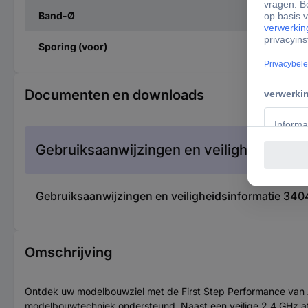
Band-Ø
Sporing (voor)
Documenten en downloads
Gebruiksaanwijzingen en veiligheidsinfor
Gebruiksaanwijzingen en veiligheidsinformatie 34
Omschrijving
Ontdek uw modelbouwziel met de First Step Performance van Ab
modelbouwtechniek ondersteund. Naast een veilige 2,4 GHz afs