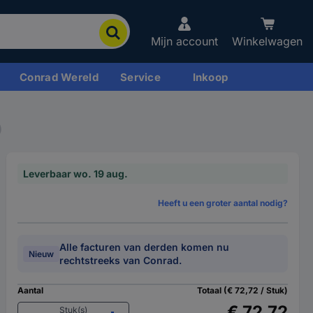
Mijn account
Winkelwagen
Conrad Wereld
Service
Inkoop
)
Leverbaar wo. 19 aug.
Heeft u een groter aantal nodig?
Alle facturen van derden komen nu
Nieuw
rechtstreeks van Conrad.
Aantal
Totaal (€ 72,72 / Stuk)
€ 72,72
Stuk(s)