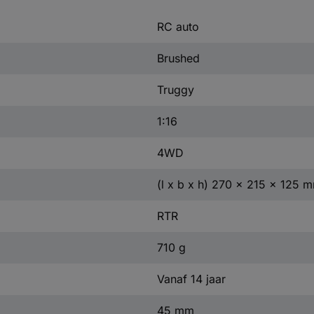
RC auto
Brushed
Truggy
1:16
4WD
(l x b x h) 270 x 215 x 125 
RTR
710 g
Vanaf 14 jaar
45 mm