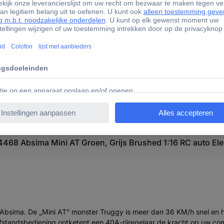
80 mm
175 mm
matie
04468 Absima Mini AT Groen, Grijs Brushed 1:16 RC auto E
sima. De „Mini AT” monster Truggy is meer dan 36 KM/h snel en hee
tandsbediening ontketent een 40A-rijregelaar de kracht op uw comm