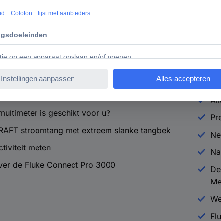
000 serie combineert talrijke meetfuncties in één
apparaat >
We
rdelen van een endoscoop
Na
G CM 1-4 stroom- en spanningstester
In
are tools van Fluke
Fl
wat u wilt weten over energiekostenmeters
Al
ultimeter is geschikt voor u?
Pr
AFT stroomtang met extreem slanke tangbek
Ne
tiviteit meten
Na
over de Fluke Connect Pro 3000
De
Me
We
Fl