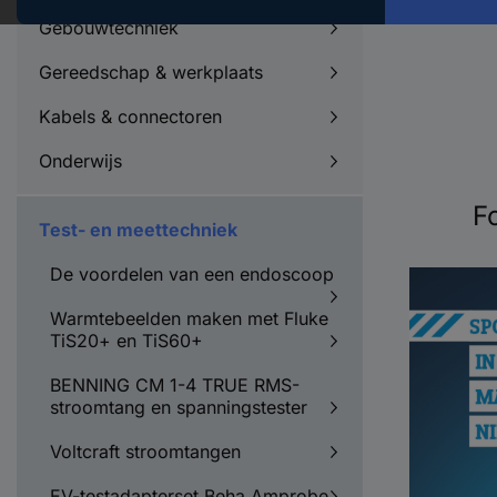
Gebouwtechniek
Gereedschap & werkplaats
Kabels & connectoren
Onderwijs
F
Test- en meettechniek
De voordelen van een endoscoop
Warmtebeelden maken met Fluke
TiS20+ en TiS60+
BENNING CM 1-4 TRUE RMS-
stroomtang en spanningstester
Voltcraft stroomtangen
EV-testadapterset Beha Amprobe