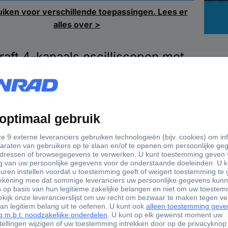
iken voor verschillende toepassingen. Lees er
alles over >
raft 4-kanaals oscilliscopen met
dataopslag