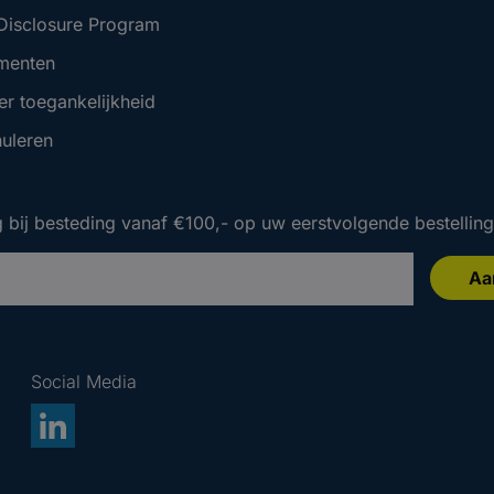
 Disclosure Program
menten
er toegankelijkheid
nuleren
 bij besteding vanaf €100,- op uw eerstvolgende bestelling
Aa
 bij besteding vanaf €100,- op uw eerstvolgende bestelling
 bij besteding vanaf €100,- op uw eerstvolgende bestelling
Social Media