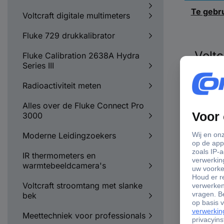
Te gebru
Voltcraft digitale multimeters
Fluke 729 drukkalibrator
Voltc
Fluke Calibration 2638A Hydra
Series III
Radioactiviteit meten
Alles over de Fluke Connect Pro
3000
Moderne Leidingzoekers
IR thermometers en
warmtebeeldcamera's
Voltcraft stroomtang met slanke
bek
Meettechniek voor professionals