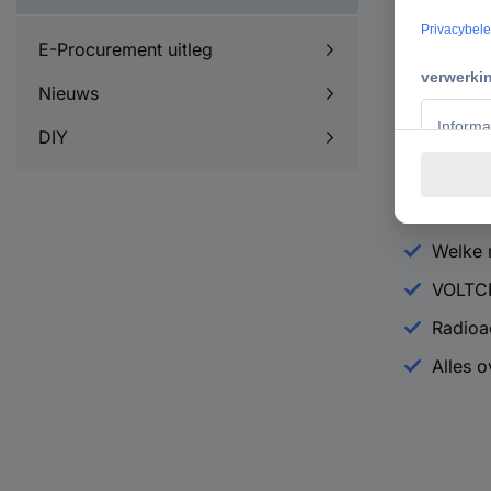
De DSO-1
E-Procurement uitleg
Nieuws
De voo
BENNIN
DIY
Onmisb
Alles 
Welke m
VOLTCR
Radioac
Alles 