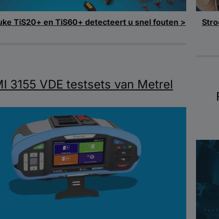
Stro
uke TiS20+ en TiS60+ detecteert u snel fouten >
I 3155 VDE testsets van Metrel