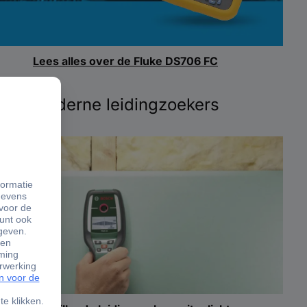
Lees alles over de Fluke DS706 FC
Moderne leidingzoekers