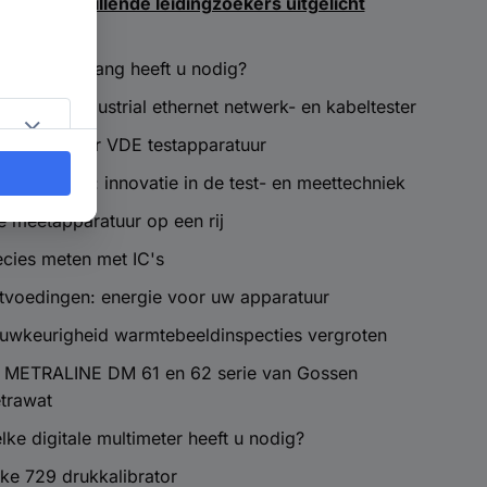
Verschillende leidingzoekers uitgelicht
lke stroomtang heeft u nodig?
viTEK IE industrial ethernet netwerk- en kabeltester
formatie over VDE testapparatuur
uke Connect: innovatie in de test- en meettechniek
le meetapparatuur op een rij
ecies meten met IC's
tvoedingen: energie voor uw apparatuur
uwkeurigheid warmtebeeldinspecties vergroten
 METRALINE DM 61 en 62 serie van Gossen
trawat
lke digitale multimeter heeft u nodig?
uke 729 drukkalibrator