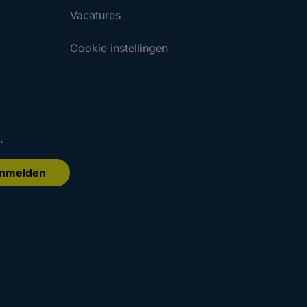
Vacatures
Cookie instellingen
.
nmelden
.
.
Aanmelden
Aanmelden