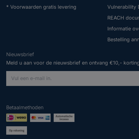
* Voorwaarden gratis levering
Vulnerability
REACH docu
Informatie ov
Bestelling an
Nieuwsbrief
Meld u aan voor de nieuwsbrief en ontvang €10,- korting
V
o
e
Nieuwsbrief
Nieuwsbrief
r
Meld u aan voor de nieuwsbrief en ontvang €10,- korting
Meld u aan voor de nieuwsbrief en ontvang €10,- korting
e
Betaalmethoden
e
V
V
n
o
o
g
e
e
e