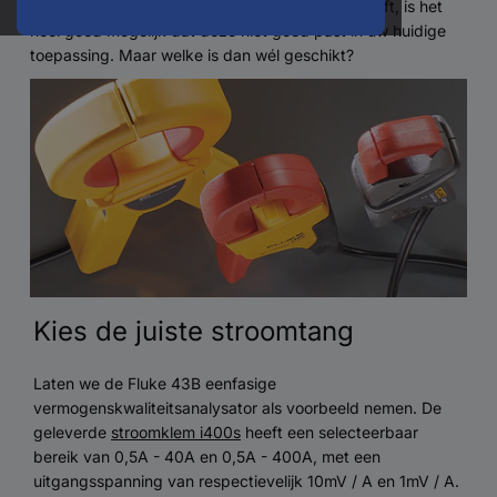
de geleverde klem een ​​specifiek meetbereik heeft, is het
heel goed mogelijk dat deze niet goed past in uw huidige
toepassing. Maar welke is dan wél geschikt?
Kies de juiste stroomtang
Laten we de Fluke 43B eenfasige
vermogenskwaliteitsanalysator als voorbeeld nemen. De
geleverde
stroomklem
i400s
heeft een selecteerbaar
bereik van 0,5A - 40A en 0,5A - 400A, met een
uitgangsspanning van respectievelijk 10mV / A en 1mV / A.