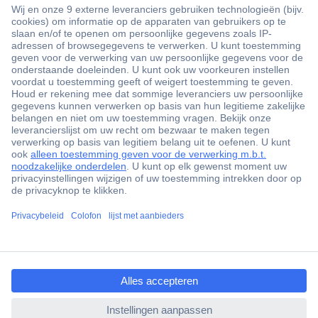
+3500 merken
+1.900.000 producten
+85.000 zakelijke klanten
Gratis inkoopoplossingen
Scherpe offertes op maat
Klantenservice
ccp.user.init.failed.titl
Bestellen
e
Betalen
ccp.user.init.failed
Garantie & retour