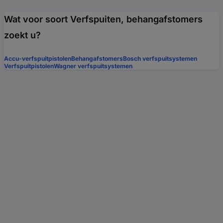
Wat voor soort Verfspuiten, behangafstomers
zoekt u?
Accu-verfspuitpistolen
Behangafstomers
Bosch verfspuitsystemen
Verfspuitpistolen
Wagner verfspuitsystemen