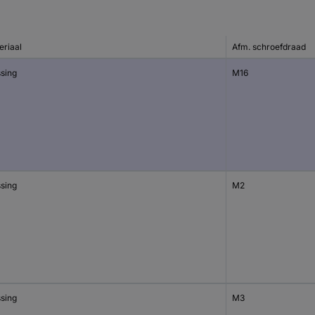
eriaal
Afm. schroefdraad
sing
M16
sing
M2
sing
M3