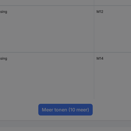
sing
M12
sing
M14
Meer tonen
(10 meer)