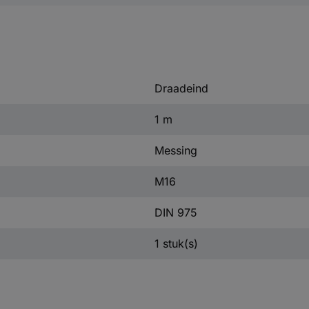
Draadeind
1 m
Messing
M16
DIN 975
1 stuk(s)