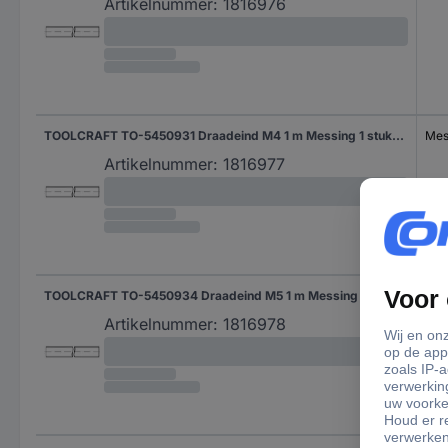
Artikelnummer:
1816976
TOOLCRAFT TO-5450931 Draadeind M4 1 m Messing 1 stuk(s)
Mes
Artikelnummer:
1816977
TOOLCRAFT TO-5450934 Draadeind M5 1 m Messing 1 stuk(s)
Mes
Artikelnummer:
1816978