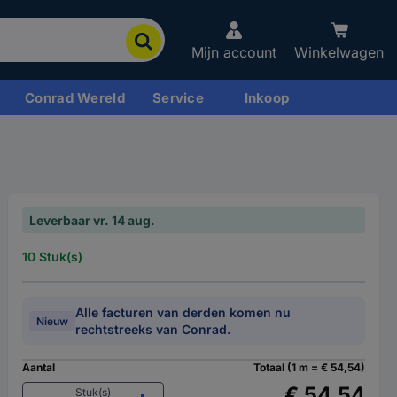
Mijn account
Winkelwagen
Conrad Wereld
Service
Inkoop
Leverbaar vr. 14 aug.
10 Stuk(s)
Alle facturen van derden komen nu
Nieuw
rechtstreeks van Conrad.
Aantal
Totaal (1 m = € 54,54)
€ 54,54
Stuk(s)