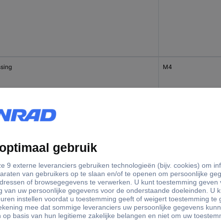
sing
M4
sing
M5