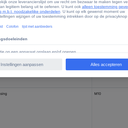
sing
M6
sing
M8
sing
M10