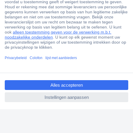
+3500 merken
+1.900.000 producten
+85.000 zakelijke klanten
Gratis inkoopoplossingen
Scherpe offertes op maat
ccp.user.init.failed.titl
Klantenservice
e
Bestellen
ccp.user.init.failed
Betalen
Garantie & retour
Alle onderwerpen
* Voorwaarden gratis levering
Over Conrad