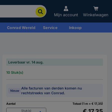
Mijn account
Winkelwagen
Conrad Wereld
Service
Inkoop
Leverbaar vr. 14 aug.
10 Stuk(s)
Alle facturen van derden komen nu
Nieuw
rechtstreeks van Conrad.
Aantal
Totaal (1 m = € 17,35)
€ 17,35
Stuk(s)