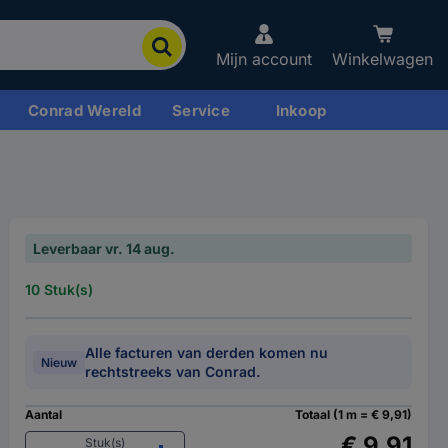
Mijn account
Winkelwagen
Conrad Wereld
Service
Inkoop
Leverbaar vr. 14 aug.
10 Stuk(s)
Alle facturen van derden komen nu
Nieuw
rechtstreeks van Conrad.
Aantal
Totaal (1 m = € 9,91)
€ 9,91
Stuk(s)