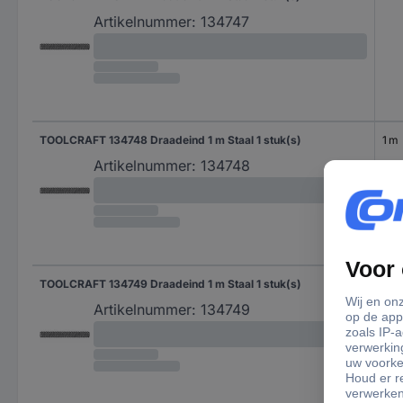
Artikelnummer:
134747
TOOLCRAFT 134748 Draadeind 1 m Staal 1 stuk(s)
1 m
Artikelnummer:
134748
TOOLCRAFT 134749 Draadeind 1 m Staal 1 stuk(s)
1 m
Artikelnummer:
134749