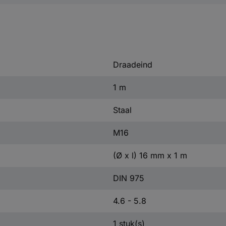
Draadeind
1 m
Staal
M16
(Ø x l) 16 mm x 1 m
DIN 975
4.6 - 5.8
1 stuk(s)