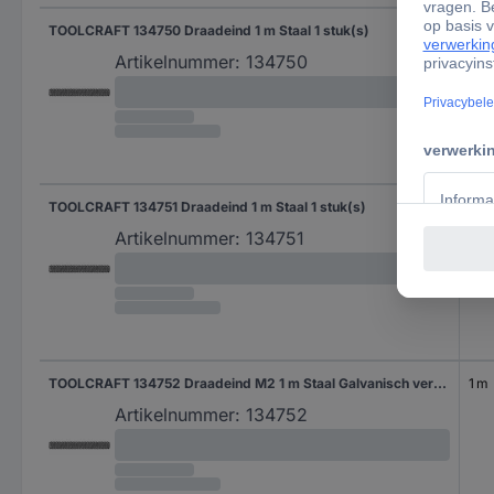
TOOLCRAFT 134750 Draadeind 1 m Staal 1 stuk(s)
1 m
Artikelnummer:
134750
TOOLCRAFT 134751 Draadeind 1 m Staal 1 stuk(s)
1 m
Artikelnummer:
134751
TOOLCRAFT 134752 Draadeind M2 1 m Staal Galvanisch verzinkt 1 stuk(s)
1 m
Artikelnummer:
134752