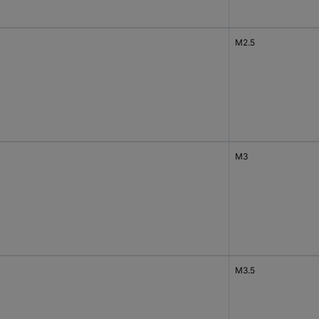
M2.5
M3
M3.5