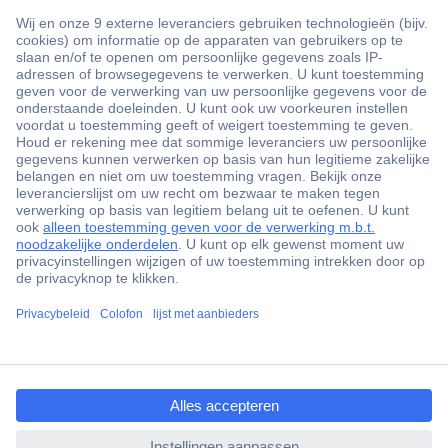
+3500 merken
+1.900.000 producten
+85.000 zakelijke klanten
Gratis inkoopoplossingen
Scherpe offertes op maat
Klantenservice
Bestellen
Betalen
ccp.user.init.failed.titl
Garantie & retour
e
Alle onderwerpen
ccp.user.init.failed
* Voorwaarden gratis levering