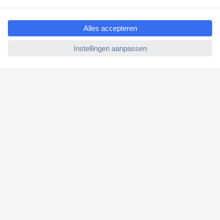
ccp.user.init.failed.titl
Bestellen
e
Betalen
ccp.user.init.failed
Garantie & retour
Alle onderwerpen
* Voorwaarden gratis levering
Over Conrad
Conrad Your Sourcing Platform
Nieuws & Inspiratie
Milieubewust ondernemen
ISO-certificering
Vulnerability Disclosure Program
REACH documenten
Informatie over toegankelijkheid
Bestelling annuleren