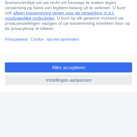
+85.000 zakelijke klanten
Gratis inkoopoplossingen
Scherpe offertes op maat
Klantenservice
Bestellen
ccp.user.init.failed.titl
Betalen
e
Garantie & retour
ccp.user.init.failed
Alle onderwerpen
* Voorwaarden gratis levering
Over Conrad
Conrad Your Sourcing Platform
Nieuws & Inspiratie
Milieubewust ondernemen