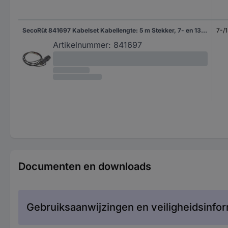
SecoRüt 841697 Kabelset Kabellengte: 5 m Stekker, 7- en 13-polig Aantal aders 6&7
7-/1
Artikelnummer:
841697
Documenten en downloads
Gebruiksaanwijzingen en veiligheidsinfor