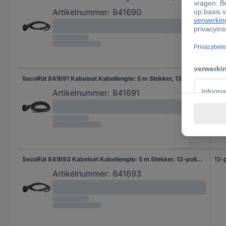
Artikelnummer:
841690
SecoRüt 841691 Kabelset Kabellengte: 5 m Stekker, 13-polig Aantal aders 13
Artikelnummer:
841691
SecoRüt 841693 Kabelset Kabellengte: 5 m Stekker, 13-polig Aantal aders 6&7
13-p
Artikelnummer:
841693