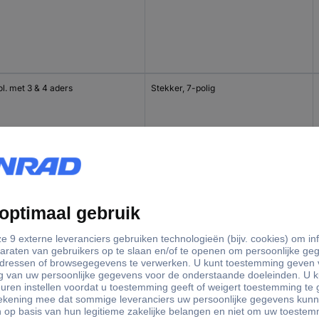
l. met 3 & 4 aders
Stekker, 7-polig
ol. met 7 aders
Stekker, 13-polig
ol. met 3 & 4 aders
Stekker, 13-polig