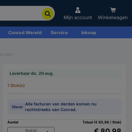
Mijn account
Winkelwagen
Conrad Wereld
Service
Inkoop
dozen
Leverbaar do. 20 aug.
1 Stuk(s)
Alle facturen van derden komen nu
Nieuw
rechtstreeks van Conrad.
Aantal
Totaal (€ 80,98 / Stuk)
€ 80,98
Stuk(s)