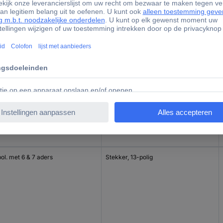
Stekker, 13-polig
ol. met 6 & 7 aders
Stekker, 13-polig