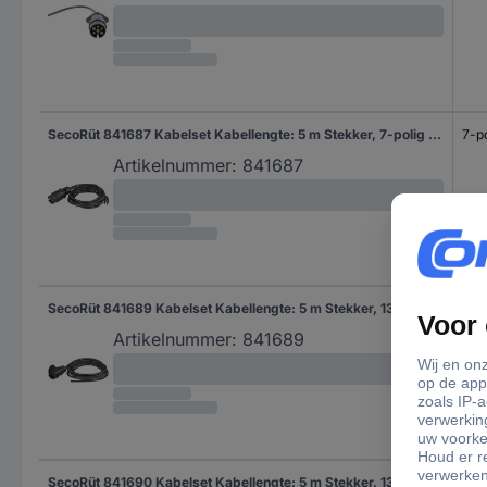
SecoRüt 841687 Kabelset Kabellengte: 5 m Stekker, 7-polig Aantal aders 3&4
7-po
Artikelnummer:
841687
SecoRüt 841689 Kabelset Kabellengte: 5 m Stekker, 13-polig Aantal aders 7
13-p
Artikelnummer:
841689
SecoRüt 841690 Kabelset Kabellengte: 5 m Stekker, 13-polig Aantal aders 3&4
13-p