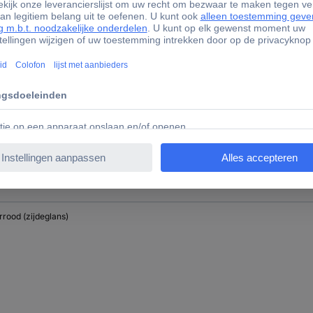
e (zijdemat)
rrood (zijdeglans)