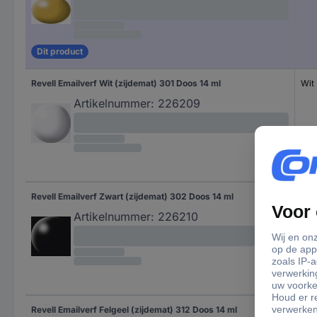
Dit product
Revell Emailverf Wit (zijdemat) 301 Doos 14 ml
Wit 
Artikelnummer:
226209
Revell Emailverf Zwart (zijdemat) 302 Doos 14 ml
Zwa
Artikelnummer:
226210
Revell Emailverf Felgeel (zijdemat) 312 Doos 14 ml
Felg