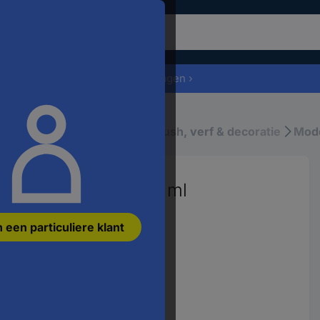
m
t
roduct
Offerte aanvragen ›
oeken,
ert
en
delbouw accessoires
Airbrush, verf & decoratie
Mod
efwoord,
en
tikelnummer,
en
ijdemat) 310 Doos 14 ml
AN
26212
en
n een particuliere klant
nderdeelnummer
Varianten