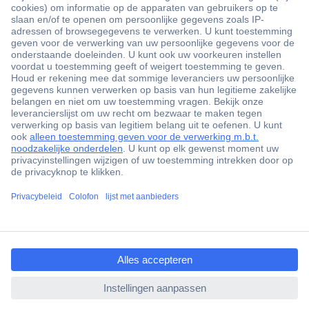
ccp.user.init.failed.titl
e
ccp.user.init.failed