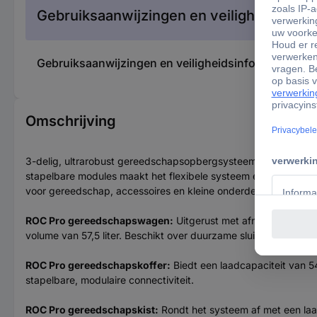
Gebruiksaanwijzingen en veiligheidsinfor
Gebruiksaanwijzingen en veiligheidsinformatie 3
Omschrijving
3-delig, ultrarobust gereedschapsopbergsysteem, bestaande u
stapelbare modules maakt het flexibele systeem efficiënt gebr
voor gereedschap, accessoires en kleine onderdelen. Bovendien
ROC Pro gereedschapswagen:
Uitgerust met afneembare, in h
volume van 57,5 liter. Beschikt over duurzame sluitingen, een 
ROC Pro gereedschapskoffer:
Biedt een laadcapaciteit van 54
stapelbare, modulaire connectiviteit.
ROC Pro gereedschapskist:
Rondt het systeem af met een laad