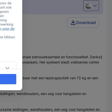
Nederlands
tof Zwart
Download
 biedt maximale betrouwbaarheid en functionaliteit. Dankzij
ats of op de bouwplaats. Het systeem biedt voldoende ruimte
Veelzijdig inzetbaar met een laadcapaciteit van 72 kg en een
 sluitingen, wandhouders, een oog voor hangsloten en
uurzame sluitingen, wandhouders, een oog voor hangsloten en