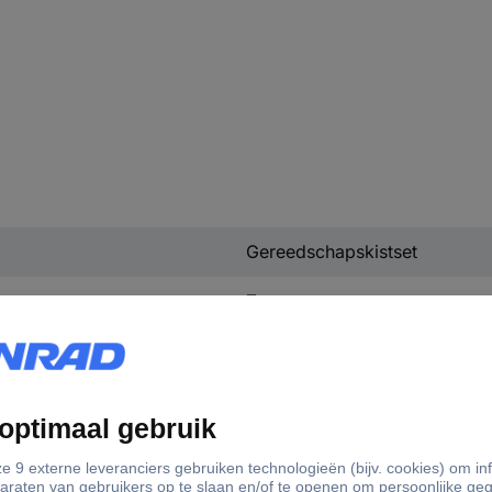
Gereedschapskistset
Zwart
Kunststof