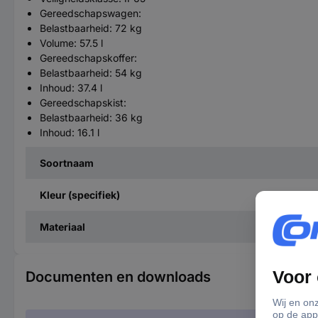
Gereedschapswagen:
Belastbaarheid: 72 kg
Volume: 57.5 l
Gereedschapskoffer:
Belastbaarheid: 54 kg
Inhoud: 37.4 l
Gereedschapskist:
Belastbaarheid: 36 kg
Inhoud: 16.1 l
Soortnaam
Kleur (specifiek)
Materiaal
Documenten en downloads