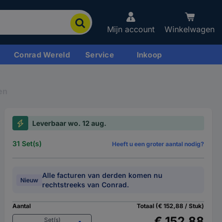
Mijn account
Winkelwagen
Conrad Wereld
Service
Inkoop
en
Leverbaar wo. 12 aug.
31 Set(s)
Heeft u een groter aantal nodig?
Alle facturen van derden komen nu
Nieuw
rechtstreeks van Conrad.
Aantal
Totaal (€ 152,88 / Stuk)
€ 152,88
Set(s)