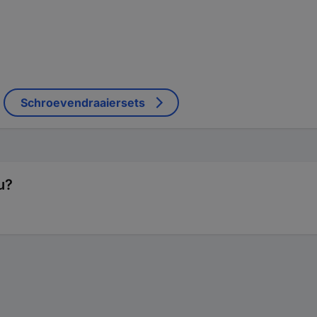
Schroevendraaiersets
u?