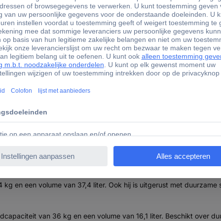
matie
335438 KETER 256982 ROC PRO Gereedschapskistset Kunsts
it een gereedschapswagen, gereedschapskoffer en gereedschapskist,
uik in verschillende omgevingen mogelijk - onderweg, in de werkpla
 is hij conform IP65 bestand tegen water en stof
et terrein gemonteerde 9 inch wielen, die de mobiliteit verbeteren. 
oog voor hangsloten en de stapelbare, modulaire connectiviteit.
 kg en een volume van 37,4 liter. Ook hij is uitgerust met duurzame
capaciteit van 36 kg en een volume van 16,1 liter. Beschikt over d