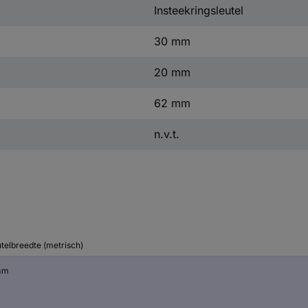
Insteekringsleutel
30 mm
20 mm
62 mm
n.v.t.
utelbreedte (metrisch)
mm