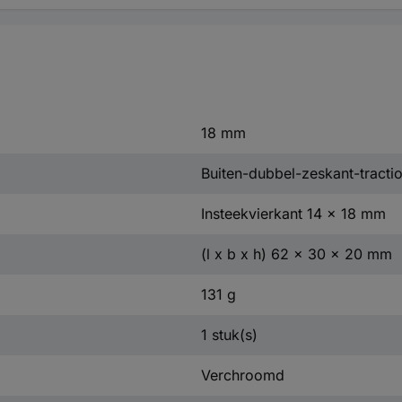
18 mm
Buiten-dubbel-zeskant-tractio
Insteekvierkant 14 x 18 mm
(l x b x h) 62 x 30 x 20 mm
131 g
1 stuk(s)
Verchroomd