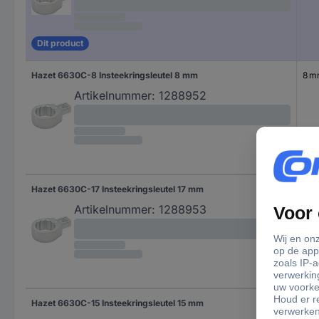
Dit product
Hazet 6630C-8 Insteekringsleutel 8 mm
8 
Artikelnummer:
1288952
Hazet 6630C-17 Insteekringsleutel 17 mm
17 
Artikelnummer:
1288953
Hazet 6630C-15 Insteekringsleutel 15 mm
15 