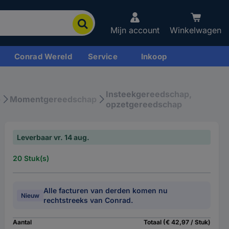
Mijn account
Winkelwagen
Conrad Wereld
Service
Inkoop
Insteekgereedschap,
p
Momentgereedschap
opzetgereedschap
Leverbaar vr. 14 aug.
20 Stuk(s)
Alle facturen van derden komen nu
Nieuw
rechtstreeks van Conrad.
Aantal
Totaal (€ 42,97 / Stuk)