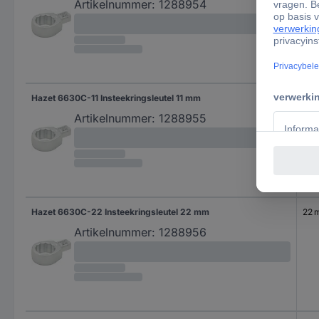
Artikelnummer:
1288954
Hazet 6630C-11 Insteekringsleutel 11 mm
11 
Artikelnummer:
1288955
Hazet 6630C-22 Insteekringsleutel 22 mm
22 
Artikelnummer:
1288956