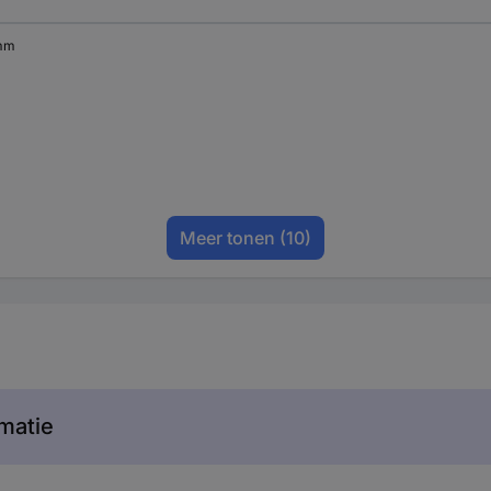
mm
Meer tonen
(10)
matie