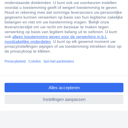
+3500 merken
+1.900.000 producten
+85.000 zakelijke klanten
Gratis inkoopoplossingen
Scherpe offertes op maat
Klantenservice
ccp.user.init.failed.titl
e
Bestellen
ccp.user.init.failed
Betalen
Garantie & retour
Alle onderwerpen
* Voorwaarden gratis levering