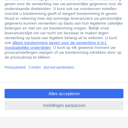
+3500 merken
+1.900.000 producten
+85.000 zakelijke klanten
Gratis inkoopoplossingen
Scherpe offertes op maat
Klantenservice
ccp.user.init.failed.titl
Bestellen
e
Betalen
ccp.user.init.failed
Garantie & retour
Alle onderwerpen
* Voorwaarden gratis levering