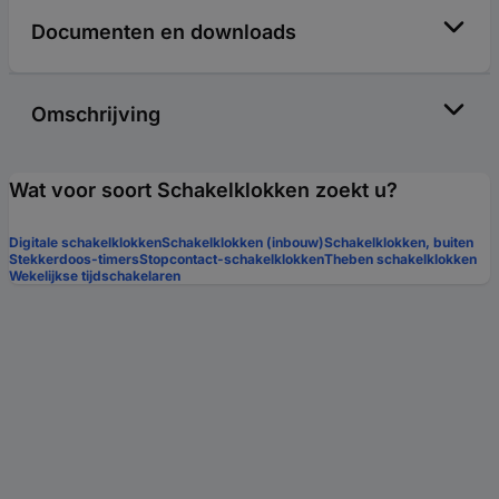
Documenten en downloads
Omschrijving
Wat voor soort Schakelklokken zoekt u?
Digitale schakelklokken
Schakelklokken (inbouw)
Schakelklokken, buiten
Stekkerdoos-timers
Stopcontact-schakelklokken
Theben schakelklokken
Wekelijkse tijdschakelaren