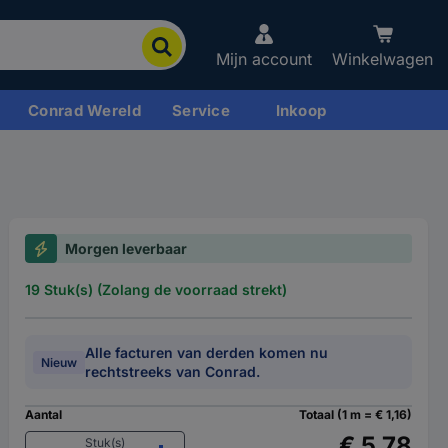
Mijn account
Winkelwagen
Conrad Wereld
Service
Inkoop
Morgen leverbaar
19 Stuk(s) (Zolang de voorraad strekt)
Alle facturen van derden komen nu
Nieuw
rechtstreeks van Conrad.
Aantal
Totaal (1 m = € 1,16)
€ 5,78
Stuk(s)