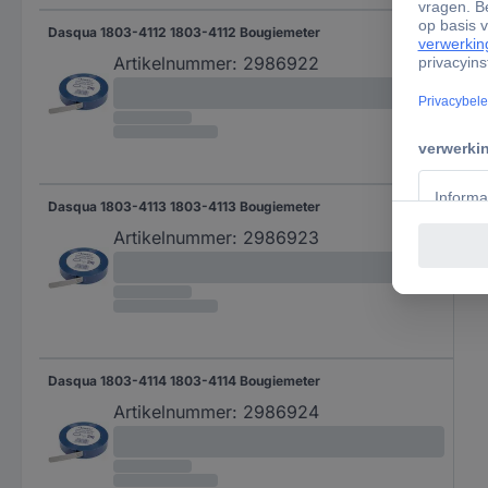
Dasqua 1803-4112 1803-4112 Bougiemeter
Artikelnummer:
2986922
Dasqua 1803-4113 1803-4113 Bougiemeter
Artikelnummer:
2986923
Dasqua 1803-4114 1803-4114 Bougiemeter
Artikelnummer:
2986924