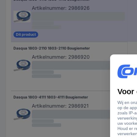
Artikelnummer:
2986926
Dit product
Dasqua 1803-2110 1803-2110 Bougiemeter
Artikelnummer:
2986920
Dasqua 1803-4111 1803-4111 Bougiemeter
Artikelnummer:
2986921