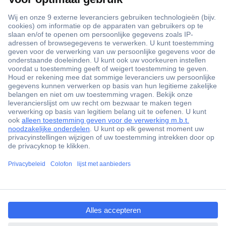
+3500 merken
+1.900.000 producten
+85.000 zakelijke klanten
Gratis inkoopoplossingen
Scherpe offertes op maat
Klantenservice
ccp.user.init.failed.titl
Bestellen
e
Betalen
ccp.user.init.failed