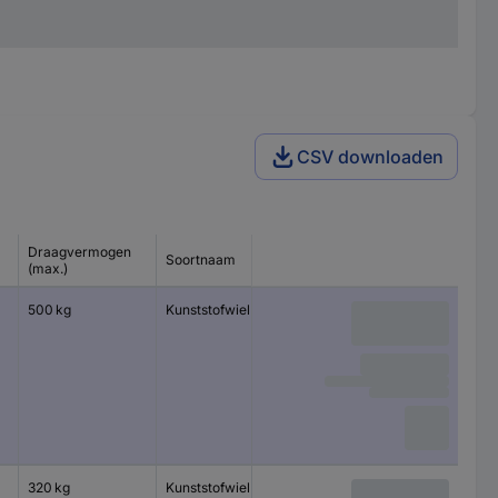
CSV downloaden
Draagvermogen
Soortnaam
Lagertype
(max.)
500 kg
Kunststofwiel
Kogellager
320 kg
Kunststofwiel
Kogellager