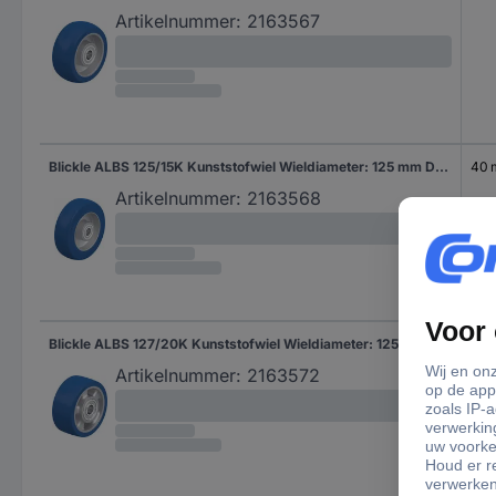
Artikelnummer:
2163567
Blickle ALBS 125/15K Kunststofwiel Wieldiameter: 125 mm Draagvermogen (max.): 370 kg 1 stuk(s)
40
Artikelnummer:
2163568
Blickle ALBS 127/20K Kunststofwiel Wieldiameter: 125 mm Draagvermogen (max.): 450 kg 1 stuk(s)
54
Artikelnummer:
2163572