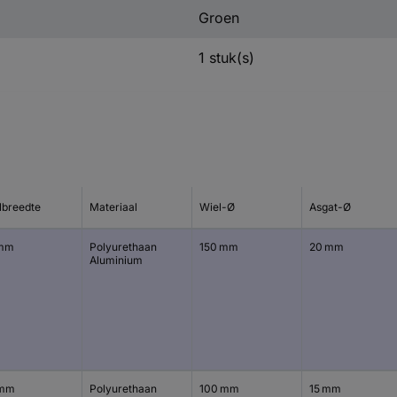
Groen
1 stuk(s)
lbreedte
Materiaal
Wiel-Ø
Asgat-Ø
 mm
Polyurethaan
150 mm
20 mm
Aluminium
 mm
Polyurethaan
100 mm
15 mm