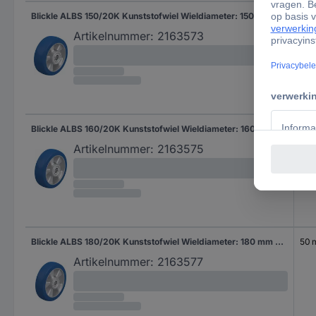
Blickle ALBS 150/20K Kunststofwiel Wieldiameter: 150 mm Draagvermogen (max.): 500 kg 1 stuk(s)
50
Artikelnummer:
2163573
Blickle ALBS 160/20K Kunststofwiel Wieldiameter: 160 mm Draagvermogen (max.): 580 kg 1 stuk(s)
50
Artikelnummer:
2163575
Blickle ALBS 180/20K Kunststofwiel Wieldiameter: 180 mm Draagvermogen (max.): 670 kg 1 stuk(s)
50
Artikelnummer:
2163577