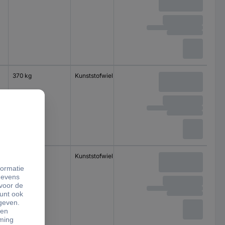
370 kg
Kunststofwiel
Kogellager
450 kg
Kunststofwiel
Kogellager