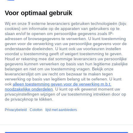
+3500 merken
+1.900.000 producten
+85.000 zakelijke klanten
Gratis inkoopoplossingen
Scherpe offertes op maat
Klantenservice
ccp.user.init.failed.titl
Bestellen
e