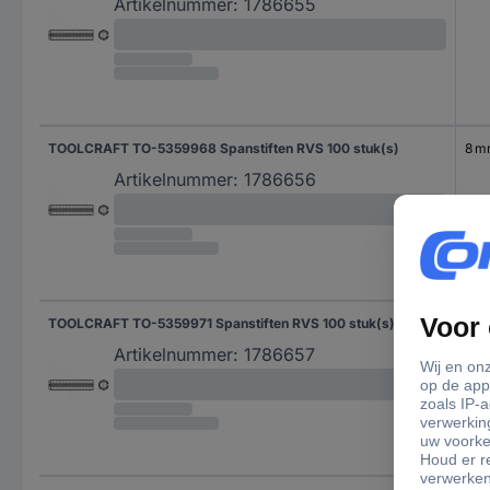
Artikelnummer:
1786655
TOOLCRAFT TO-5359968 Spanstiften RVS 100 stuk(s)
8 
Artikelnummer:
1786656
TOOLCRAFT TO-5359971 Spanstiften RVS 100 stuk(s)
10 
Artikelnummer:
1786657