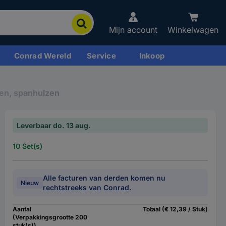
Mijn account
Winkelwagen
Conrad Wereld
Service
Inkoop
en, spanhulzen
Leverbaar do. 13 aug.
10 Set(s)
Alle facturen van derden komen nu
Nieuw
rechtstreeks van Conrad.
Aantal
Totaal (€ 12,39 / Stuk)
(Verpakkingsgrootte 200
stuk(s))