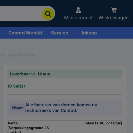
Mijn account
Winkelwagen
Conrad Wereld
Service
Inkoop
en, spanhulzen
Leverbaar vr. 14 aug.
10 Set(s)
Alle facturen van derden komen nu
Nieuw
rechtstreeks van Conrad.
Aantal
Totaal (€ 86,77 / Stuk)
(Verpakkingsgrootte 25
stuk(s))