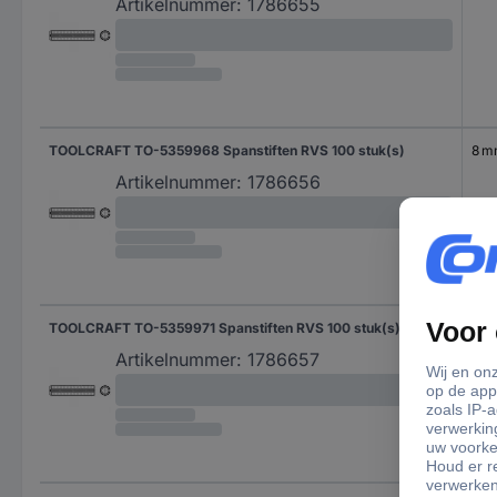
Artikelnummer:
1786655
TOOLCRAFT TO-5359968 Spanstiften RVS 100 stuk(s)
8 
Artikelnummer:
1786656
TOOLCRAFT TO-5359971 Spanstiften RVS 100 stuk(s)
10 
Artikelnummer:
1786657