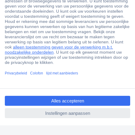
+3500 merken
+1.900.000 producten
+85.000 zakelijke klanten
Gratis inkoopoplossingen
Scherpe offertes op maat
Klantenservice
ccp.user.init.failed.titl
Bestellen
e
Betalen
ccp.user.init.failed
Garantie & retour
Alle onderwerpen
* Voorwaarden gratis levering