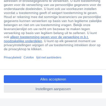
+3500 merken
+1.900.000 producten
+85.000 zakelijke klanten
Gratis inkoopoplossingen
Scherpe offertes op maat
Klantenservice
ccp.user.init.failed.titl
Bestellen
e
Betalen
ccp.user.init.failed
Garantie & retour
Alle onderwerpen
* Voorwaarden gratis levering