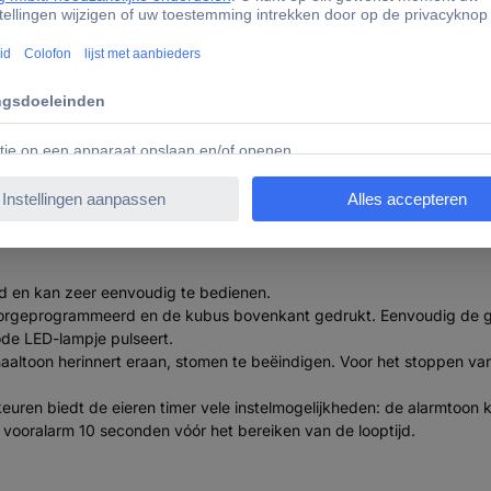
matie
6294 TFA Dostmann Cube Timer Ei Kookwekker Wit, Geel Di
ld en kan zeer eenvoudig te bedienen.
jn voorgeprogrammeerd en de kubus bovenkant gedrukt. Eenvoudig de ge
ode LED-lampje pulseert.
gnaaltoon herinnert eraan, stomen te beëindigen. Voor het stoppen va
euren biedt de eieren timer vele instelmogelijkheden: de alarmtoon k
ooralarm 10 seconden vóór het bereiken van de looptijd.