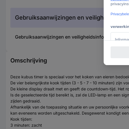
Gebruiksaanwijzingen en veiligheidsinfor
Gebruiksaanwijzingen en veiligheidsinformatie 185
Omschrijving
Deze kubus timer is speciaal voor het koken van eieren bedoe
De vier belangrijkste kook tijden (3 - 5 - 7 - 10 minuten) zi
De kleine display draait met en geeft de countdown-tijd. Het r
Is de geselecteerde tijd bereikt is, zal de LED-lamp en een si
zijden gedraaid.
Afhankelijk van de toepassing situatie en uw persoonlijke voork
kan eveneens worden uitgeschakeld. Desgewenst kondigt een v
Kook tijden:
3 minuten: zacht