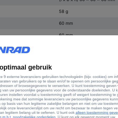
58 g
60 mm
60 mm
60 mm
60 mm
2x AAA batterij (potlood), ni
10 min.
4 timertijden