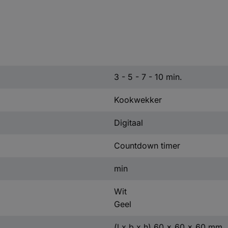
3 - 5 - 7 - 10 min.
Kookwekker
Digitaal
Countdown timer
min
Wit
Geel
(l x b x h) 60 x 60 x 60 mm