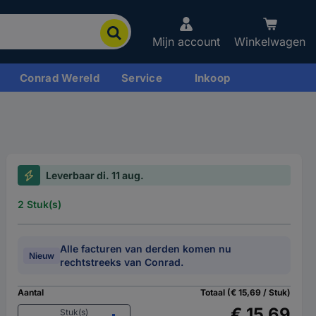
Mijn account
Winkelwagen
Conrad Wereld
Service
Inkoop
Leverbaar di. 11 aug.
2 Stuk(s)
Alle facturen van derden komen nu
Nieuw
rechtstreeks van Conrad.
Aantal
Totaal (€ 15,69 / Stuk)
€ 15,69
Stuk(s)