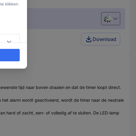
European uni
gitaal
Download
wenste tijd naar boven draaien en dat de timer loopt direct.
n het alarm wordt geactiveerd, wordt de timer naar de neutrale
an hard of zacht, een- of volledig af te sluiten. De LED-lamp