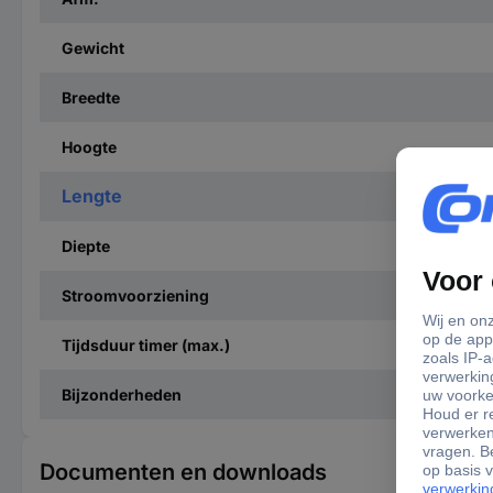
Gewicht
Breedte
Hoogte
Lengte
Diepte
Stroomvoorziening
Tijdsduur timer (max.)
Bijzonderheden
Documenten en downloads