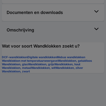
Documenten en downloads
Omschrijving
Wat voor soort Wandklokken zoekt u?
DCF-wandklokken
Digitale wandklokken
Mebus wandklokken
Wandklokken met temperatuurweergave
Wandklokken, geluidloos
Wandklokken, glas
Wandklokken, grijs
Wandklokken, hout
Wandklokken, metaal
Wandklokken, wit
Wandklokken, zilver
Wandklokken, zwart