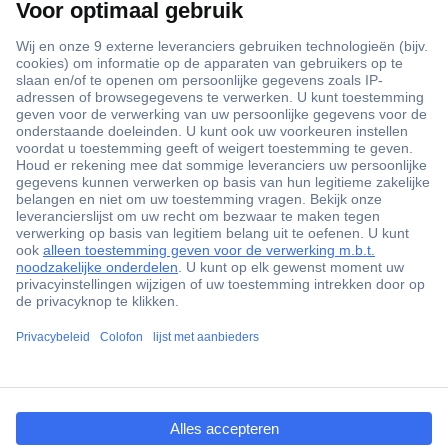
+3500 merken
+1.900.000 producten
+85.000 zakelijke klanten
Gratis inkoopoplossingen
Scherpe offertes op maat
Klantenservice
Bestellen
Betalen
ccp.user.init.failed.titl
Garantie & retour
e
Alle onderwerpen
ccp.user.init.failed