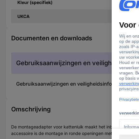
Kleur (specifiek)
UKCA
Documenten en downloads
Gebruiksaanwijzingen en veiligheidsinfor
Gebruiksaanwijzingen en veiligheidsinformatie 1464
Omschrijving
De montageadapter voor kattenluik maakt het inbouwen van he
accessoire is de montage in ronde openingen met een diamet