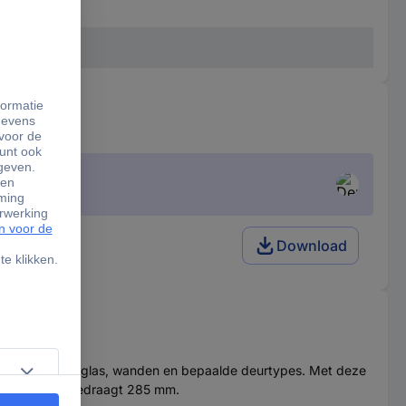
s)
Download
ik mogelijk in glas, wanden en bepaalde deurtypes. Met deze
ntageadapter bedraagt 285 mm.