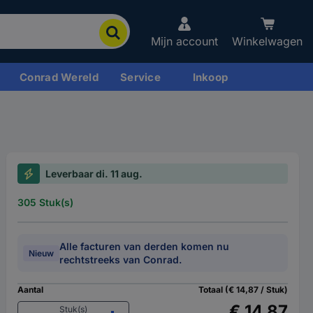
Mijn account
Winkelwagen
Conrad Wereld
Service
Inkoop
Leverbaar di. 11 aug.
305 Stuk(s)
Alle facturen van derden komen nu
Nieuw
rechtstreeks van Conrad.
Aantal
Totaal (€ 14,87 / Stuk)
€ 14,87
Stuk(s)