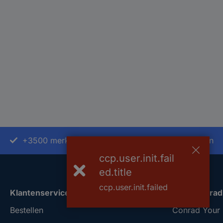
+3500 merken
+1.900.000 producten
ccp.user.init.fail
ed.title
ccp.user.init.failed
Klantenservice
Over Conrad
Bestellen
Conrad Your 