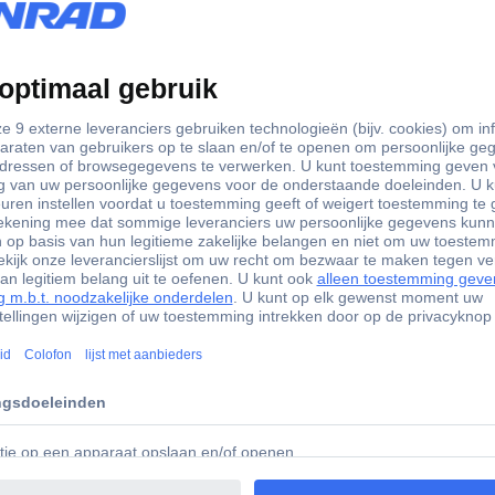
Wit
n.v.t.
matie
511 SureFlap Cat door rosette Montage-adapter Wit 1 stuk(
t SureFlap microchip-kattenluik en het DualScan microchip-kattenlu
er van 212 mm tot 260 mm mogelijk. De totale diameter van de mo