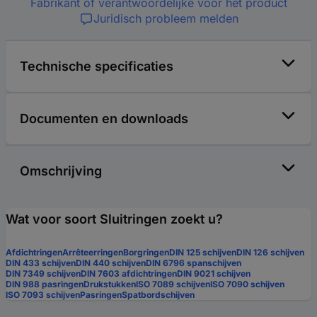
Fabrikant of verantwoordelijke voor het product
Juridisch probleem melden
Technische specificaties
Documenten en downloads
Omschrijving
Wat voor soort Sluitringen zoekt u?
Afdichtringen
Arrêteerringen
Borgringen
DIN 125 schijven
DIN 126 schijven
DIN 433 schijven
DIN 440 schijven
DIN 6796 spanschijven
DIN 7349 schijven
DIN 7603 afdichtringen
DIN 9021 schijven
DIN 988 pasringen
Drukstukken
ISO 7089 schijven
ISO 7090 schijven
ISO 7093 schijven
Pasringen
Spatbordschijven