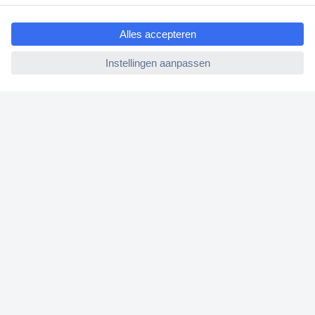
ccp.user.init.failed.titl
Bestellen
e
Betalen
ccp.user.init.failed
Garantie & retour
Alle onderwerpen
* Voorwaarden gratis levering
Over Conrad
Conrad Your Sourcing Platform
Nieuws & Inspiratie
Milieubewust ondernemen
ISO-certificering
Vulnerability Disclosure Program
REACH documenten
Informatie over toegankelijkheid
Bestelling annuleren