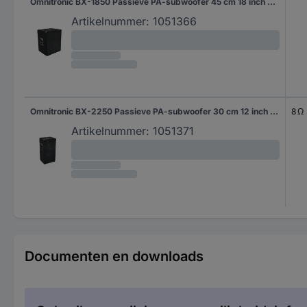
Omnitronic BX-1850 Passieve PA-subwoofer 45 cm 18 inch 600 W 1 stuk(s)
Artikelnummer:
1051366
Omnitronic BX-2250 Passieve PA-subwoofer 30 cm 12 inch 800 W 1 stuk(s)
8 Ω
Artikelnummer:
1051371
Documenten en downloads