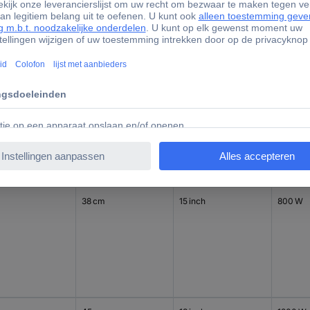
30 cm
12 inch
600 W
38 cm
15 inch
800 W