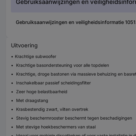
Gebruiksaanwijzingen en veiligheidsinfor
Gebruiksaanwijzingen en veiligheidsinformatie 105
Uitvoering
Krachtige subwoofer
Krachtige basondersteuning voor alle topdelen
Krachtige, droge bastonen via massieve behuizing en basref
Inschakelbaar passief scheidingsfilter
Zeer hoge belastbaarheid
Met draagstang
Krasbestendig zwart, vilten overtrek
Stevig beschermrooster beschermt tegen beschadigingen
Met stevige hoekbeschermers van staal
Ideaal voor mobiele discotheken of voor vaste installatie in 