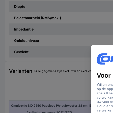
Diepte
Belastbaarheid (RMS/max.)
Impedantie
Geluidsniveau
Gewicht
Varianten
(Alle gegevens zijn excl. btw en excl verzendkosten)
Imp
Omnitronic BX-2550 Passieve PA-subwoofer 38 cm 15 inch 600 W 1 stuk(s)
8 Ω
Artikelnummer:
1051372