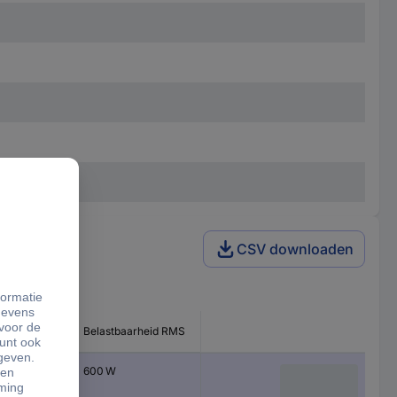
CSV downloaden
arheid (max.)
Belastbaarheid RMS
600 W