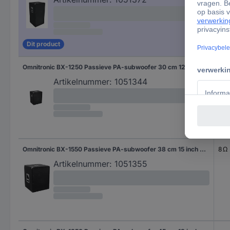
Dit product
Omnitronic BX-1250 Passieve PA-subwoofer 30 cm 12 inch 300 W 1 stuk(s)
8 Ω
Artikelnummer:
1051344
Omnitronic BX-1550 Passieve PA-subwoofer 38 cm 15 inch 400 W 1 stuk(s)
8 Ω
Artikelnummer:
1051355