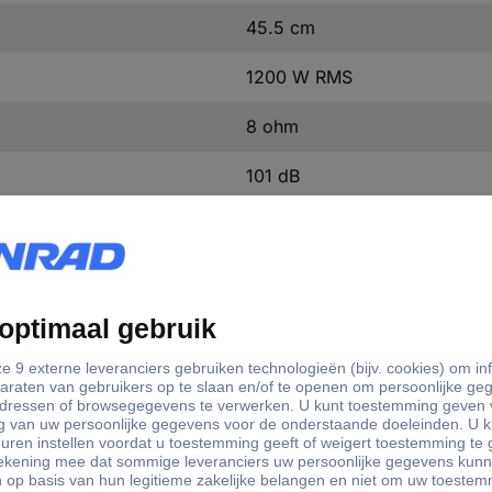
45.5 cm
1200 W RMS
8 ohm
101 dB
27 kg
Afm. luidspreker
edantie
Afm. luidspreker (cm)
Belastba
(inch)
38 cm
15 inch
1200 W