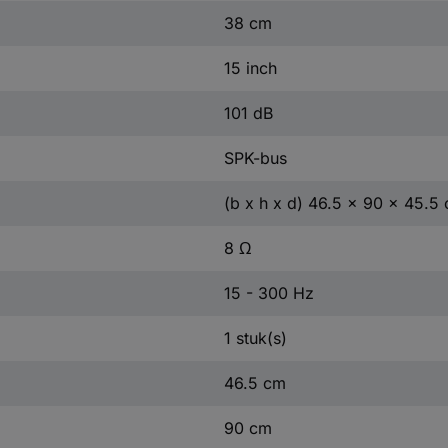
38 cm
15 inch
101 dB
SPK-bus
(b x h x d) 46.5 x 90 x 45.5
8 Ω
15 - 300 Hz
1 stuk(s)
46.5 cm
90 cm