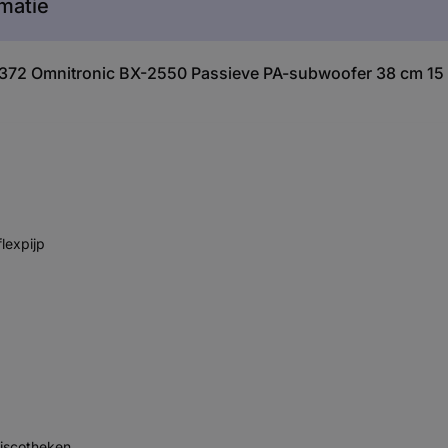
matie
1372 Omnitronic BX-2550 Passieve PA-subwoofer 38 cm 15 
lexpijp
discotheken.