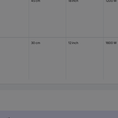
45 cm
18 inch
1200 W
30 cm
12 inch
1600 W