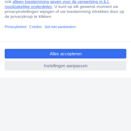
Gratis inkoopoplossingen
Scherpe offertes op maat
Klantenservice
Bestellen
ccp.user.init.failed.titl
Betalen
e
Garantie & retour
ccp.user.init.failed
Alle onderwerpen
* Voorwaarden gratis levering
Over Conrad
Conrad Your Sourcing Platform
Nieuws & Inspiratie
Milieubewust ondernemen
ISO-certificering