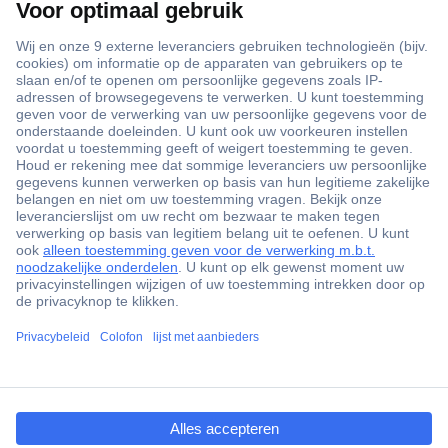
+3500 merken
+1.900.000 producten
+85.000 zakelijke klanten
Gratis inkoopoplossingen
Scherpe offertes op maat
Klantenservice
Bestellen
Betalen
ccp.user.init.failed.titl
Garantie & retour
e
Alle onderwerpen
ccp.user.init.failed