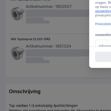
Artikelnummer:
1850557
INA Taplooprol ZL203-DRS
ZL2
Artikelnummer:
1851334
Omschrijving
Tap wieltjes 1 rij enkelzijdig lipafdichtingen
Wieltjes zijn kogellager met bijzonder dik dikwandige buitenri