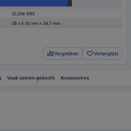
ZL206-DRS
ZL206-DRS
(Ø x l) 30 mm x 38.7 mm
Vergelijken
Verlanglijst
g
Vaak samen gekocht
Accessoires