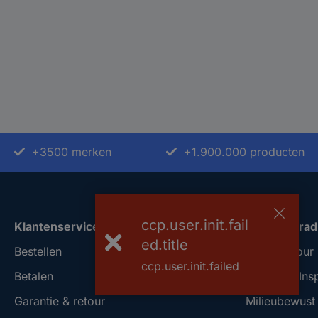
+3500 merken
+1.900.000 producten
ccp.user.init.fail
Klantenservice
Over Conrad
ed.title
Bestellen
Conrad Your 
ccp.user.init.failed
Betalen
Nieuws & Insp
Garantie & retour
Milieubewus