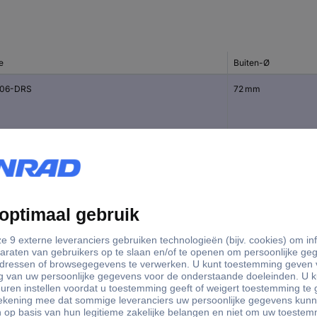
e
Buiten-Ø
06-DRS
72 mm
05-DRS
62 mm
04-DRS
52 mm