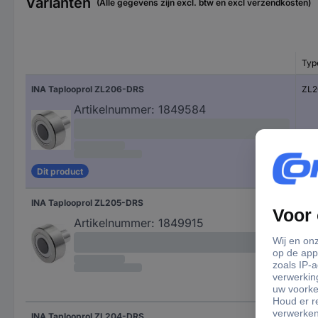
Varianten
(Alle gegevens zijn excl. btw en excl verzendkosten)
Typ
INA Taplooprol ZL206-DRS
ZL2
Artikelnummer:
1849584
Dit product
INA Taplooprol ZL205-DRS
ZL2
Artikelnummer:
1849915
INA Taplooprol ZL204-DRS
ZL2