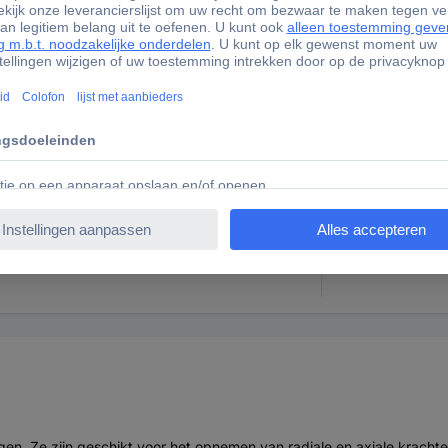
03-DRS
47 mm
ngen. Ze zijn geschikt voor het opnemen van radiale en axiale krachte