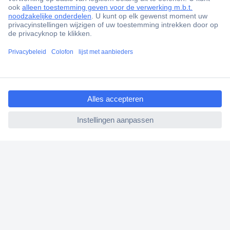
Gratis inkoopoplossingen
Scherpe offertes op maat
Klantenservice
Bestellen
ccp.user.init.failed.titl
Betalen
e
Garantie & retour
ccp.user.init.failed
Alle onderwerpen
* Voorwaarden gratis levering
Over Conrad
Conrad Your Sourcing Platform
Nieuws & Inspiratie
Milieubewust ondernemen
ISO-certificering