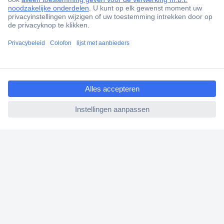
Gratis inkoopoplossingen
Scherpe offertes op maat
Klantenservice
Bestellen
ccp.user.init.failed.titl
Betalen
e
Garantie & retour
ccp.user.init.failed
Alle onderwerpen
* Voorwaarden gratis levering
Over Conrad
Conrad Your Sourcing Platform
Nieuws & Inspiratie
Milieubewust ondernemen
ISO-certificering
Vulnerability Disclosure Program