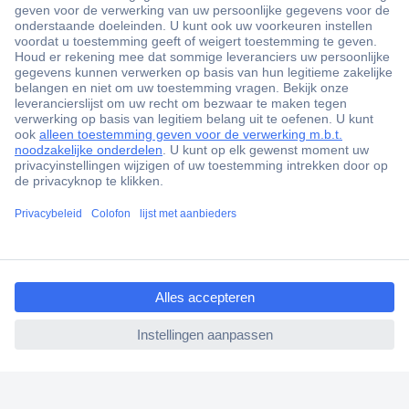
+3500 merken
+1.900.000 producten
+85.000 zakelijke klanten
Gratis inkoopoplossingen
Scherpe offertes op maat
Klantenservice
ccp.user.init.failed.titl
Bestellen
e
Betalen
ccp.user.init.failed
Garantie & retour
Alle onderwerpen
* Voorwaarden gratis levering