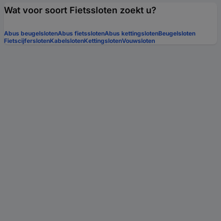
Wat voor soort Fietssloten zoekt u?
Abus beugelsloten
Abus fietssloten
Abus kettingsloten
Beugelsloten
Fietscijfersloten
Kabelsloten
Kettingsloten
Vouwsloten