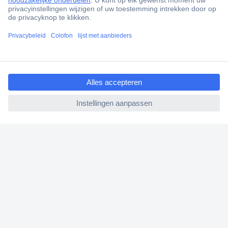
Scherpe offertes op maat
Klantenservice
Bestellen
ccp.user.init.failed.titl
Betalen
e
Garantie & retour
ccp.user.init.failed
Alle onderwerpen
* Voorwaarden gratis levering
Over Conrad
Conrad Your Sourcing Platform
Nieuws & Inspiratie
Milieubewust ondernemen
ISO-certificering
Vulnerability Disclosure Program