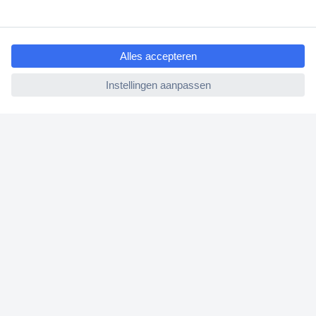
Bestellen
ccp.user.init.failed.titl
e
Betalen
ccp.user.init.failed
Garantie & retour
Alle onderwerpen
* Voorwaarden gratis levering
Over Conrad
Conrad Your Sourcing Platform
Nieuws & Inspiratie
Milieubewust ondernemen
ISO-certificering
Vulnerability Disclosure Program
REACH documenten
Informatie over toegankelijkheid