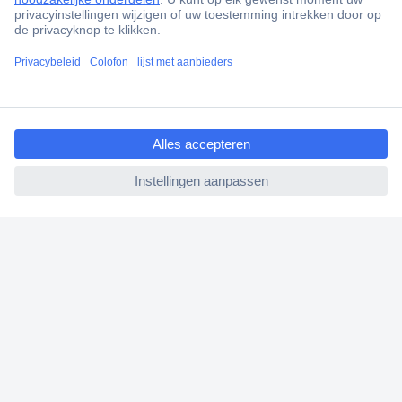
Scherpe offertes op maat
Klantenservice
Bestellen
ccp.user.init.failed.titl
Betalen
e
Garantie & retour
ccp.user.init.failed
Alle onderwerpen
* Voorwaarden gratis levering
Over Conrad
Conrad Your Sourcing Platform
Nieuws & Inspiratie
Milieubewust ondernemen
ISO-certificering
Vulnerability Disclosure Program