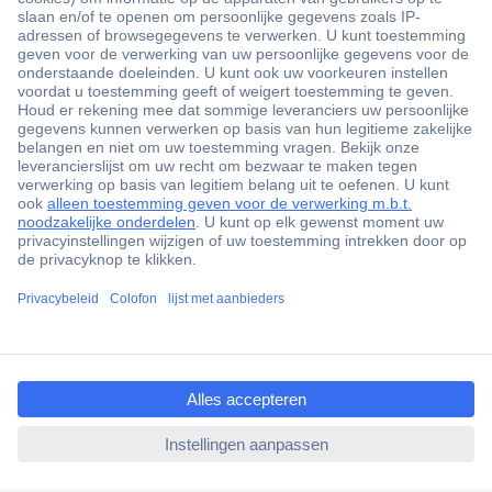
+3500 merken
+1.900.000 producten
+85.000 zakelijke klanten
Gratis inkoopoplossingen
Scherpe offertes op maat
Klantenservice
Bestellen
Betalen
ccp.user.init.failed.titl
Garantie & retour
e
Alle onderwerpen
ccp.user.init.failed
* Voorwaarden gratis levering
Over Conrad