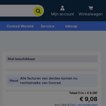
Mijn account
Winkelwagen
Conrad Wereld
Service
Inkoop
Niet beschikbaar
Alle facturen van derden komen nu
Nieuw
rechtstreeks van Conrad.
Totaal (1 m = € 9,08)
€ 9,08
excl. btw
&
Excl. verzendkosten