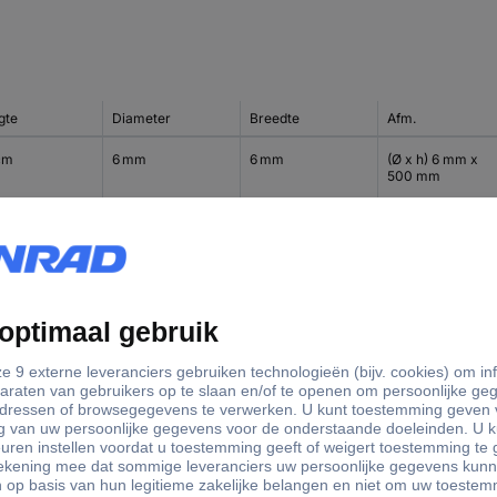
gte
Diameter
Breedte
Afm.
cm
6 mm
6 mm
(Ø x h) 6 mm x
500 mm
cm
7 mm
7 mm
(Ø x l) 7 mm x 50
cm