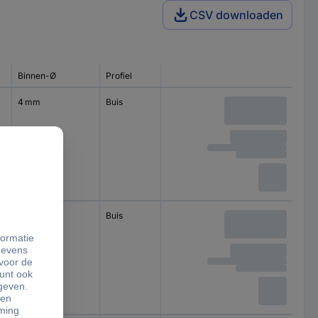
CSV downloaden
Binnen-Ø
Profiel
4 mm
Buis
5 mm
Buis