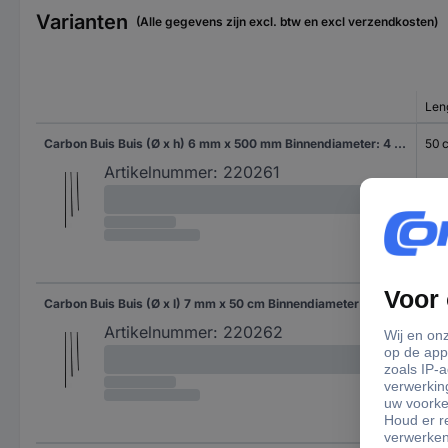
Varianten
(Alle gegevens zijn excl. btw en excl verzendkosten)
Len
Carbon Buis Buis (Ø x h) 6 mm x 500 mm Binnendiameter: 4 mm
50 
Artikelnummer:
220261
Carbon Buis Buis (Ø x l) 7 mm x 50 cm Binnendiameter: 5 mm
50 
Artikelnummer:
220262