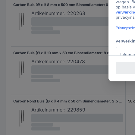
Carbon Buis (Ø x l) 8 mm x 500 mm Binnendiameter: 6 mm
50
Artikelnummer:
220263
Carbon Buis (Ø x l) 10 mm x 50 cm Binnendiameter: 8 mm
50 
Artikelnummer:
220473
Carbon Rond Buis (Ø x l) 4 mm x 50 cm Binnendiameter: 2.5 mm
50 
Artikelnummer:
229859