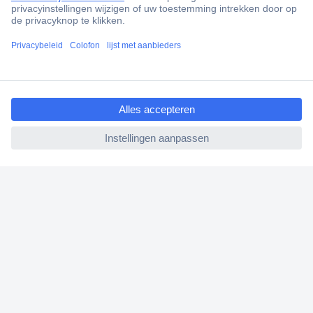
Scherpe offertes op maat
Klantenservice
Bestellen
ccp.user.init.failed.titl
Betalen
e
Garantie & retour
ccp.user.init.failed
Alle onderwerpen
* Voorwaarden gratis levering
Over Conrad
Conrad Your Sourcing Platform
Nieuws & Inspiratie
Milieubewust ondernemen
ISO-certificering
Vulnerability Disclosure Program