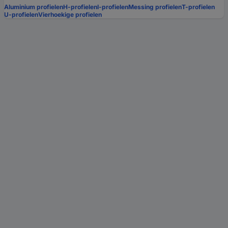
Aluminium profielen
H-profielen
I-profielen
Messing profielen
T-profielen
U-profielen
Vierhoekige profielen