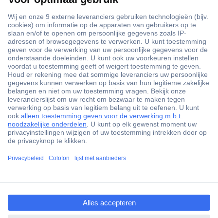
+3500 merken
+1.900.000 producten
+85.000 zakelijke klanten
Gratis inkoopoplossingen
Scherpe offertes op maat
Klantenservice
ccp.user.init.failed.titl
Bestellen
e
Betalen
ccp.user.init.failed