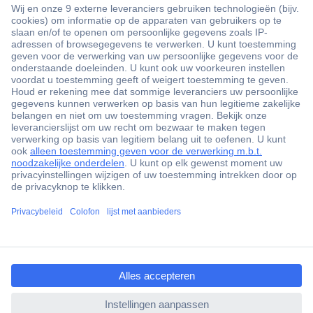
+3500 merken
+1.900.000 producten
+85.000 zakelijke klanten
Gratis inkoopoplossingen
Scherpe offertes op maat
Klantenservice
ccp.user.init.failed.titl
Bestellen
e
Betalen
ccp.user.init.failed
Garantie & retour