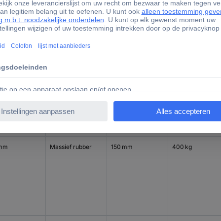
 mm
Massief rubber
150 mm
400 kg
 mm
Massief rubber
150 mm
400 kg