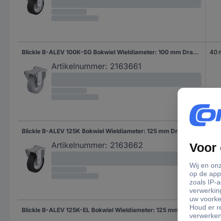
Blickle B-ALEV 100K-SG Bokwiel Wieldiameter: 100 mm Draagvermogen (max.): 200 kg 1 stuk(s)
40
Artikelnummer:
2163661
Blickle B-ALEV 125K Bokwiel Wieldiameter: 125 mm Draagvermogen (max.): 250 kg 1 stuk(s)
40
Artikelnummer:
2163662
Blickle B-ALEV 125K-EL Bokwiel Wieldiameter: 125 mm Draagvermogen (max.): 250 kg 1 stuk(s)
40