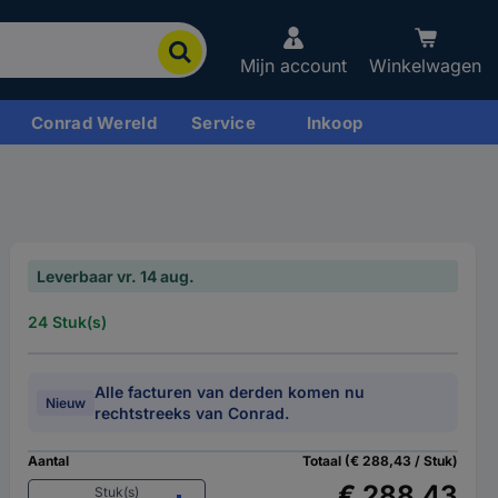
Mijn account
Winkelwagen
Conrad Wereld
Service
Inkoop
Leverbaar vr. 14 aug.
24 Stuk(s)
Alle facturen van derden komen nu
Nieuw
rechtstreeks van Conrad.
Aantal
Totaal (€ 288,43 / Stuk)
€ 288,43
Stuk(s)